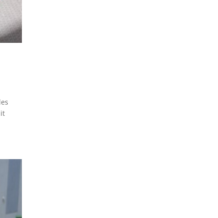
les
it