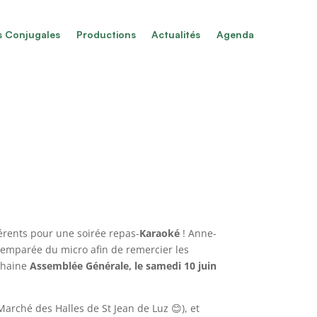
s Conjugales
Productions
Actualités
Agenda
hérents pour une soirée repas-
Karaoké
! Anne-
t emparée du micro afin de remercier les
ochaine
Assemblée Générale, le samedi 10 juin
arché des Halles de St Jean de Luz 😊), et