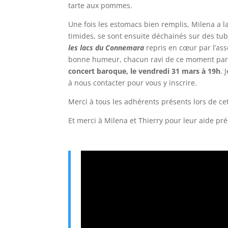
tarte aux pommes.
Une fois les estomacs bien remplis, Milena a la
timides, se sont ensuite déchainés sur des tub
les lacs du Connemara
repris en cœur par l’as
bonne humeur, chacun ravi de ce moment parta
concert baroque, le vendredi 31 mars à 19h
. 
à nous contacter pour vous y inscrire.
Merci à tous les adhérents présents lors de ce
Et merci à Milena et Thierry pour leur aide pré