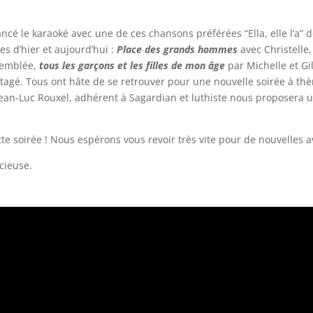
ncé le karaoké avec une de ces chansons préférées “Ella, elle l’a” 
es d’hier et aujourd’hui :
Place des grands
hommes
avec Christelle,
semblée,
tous les garçons et les filles de mon âge
par Michelle et Gi
gé. Tous ont hâte de se retrouver pour une nouvelle soirée à thè
Jean-Luc Rouxel, adhérent à Sagardian et luthiste nous proposer
tte soirée ! Nous espérons vous revoir très vite pour de nouvelles 
cieuse.