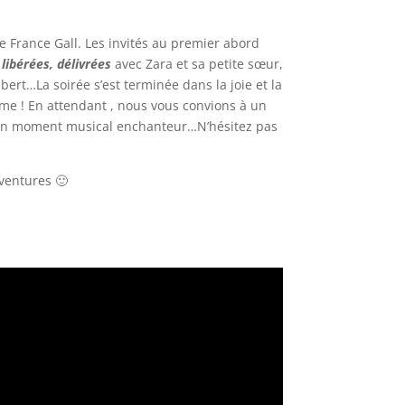
de France Gall. Les invités au premier abord
libérées, délivrées
avec Zara et sa petite sœur,
lbert…La soirée s’est terminée dans la joie et la
me ! En attendant , nous vous convions à un
a un moment musical enchanteur…N’hésitez pas
aventures 🙂