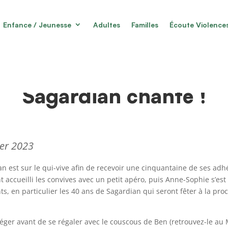
Enfance / Jeunesse
Adultes
Familles
Écoute Violence
Sagardian chante !
ier 2023
an est sur le qui-vive afin de recevoir une cinquantaine de ses ad
t accueilli les convives avec un petit apéro, puis Anne-Sophie s’es
, en particulier les 40 ans de Sagardian qui seront fêter à la pr
ger avant de se régaler avec le couscous de Ben (retrouvez-le au M