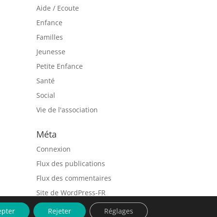
Aide / Ecoute
Enfance
Familles
Jeunesse
Petite Enfance
Santé
Social
Vie de l'association
Méta
Connexion
Flux des publications
Flux des commentaires
Site de WordPress-FR
epter
Rejeter
Réglages