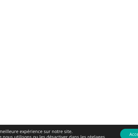
meilleure expérience sur notre site.
Acc
e nous utilisons ou les désactiver dans les
réglages
.