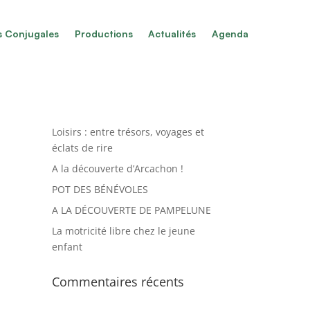
s Conjugales
Productions
Actualités
Agenda
Articles récents
L’été des enfants de l’accueil de
Loisirs : entre trésors, voyages et
éclats de rire
A la découverte d’Arcachon !
POT DES BÉNÉVOLES
A LA DÉCOUVERTE DE PAMPELUNE
La motricité libre chez le jeune
enfant
Commentaires récents