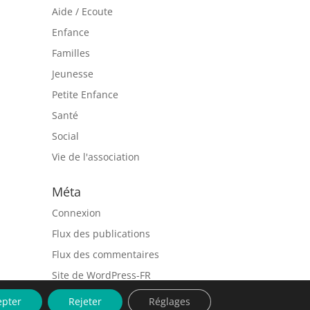
Aide / Ecoute
Enfance
Familles
Jeunesse
Petite Enfance
Santé
Social
Vie de l'association
Méta
Connexion
Flux des publications
Flux des commentaires
Site de WordPress-FR
epter
Rejeter
Réglages