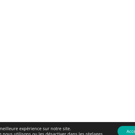
meilleure expérience sur notre site.
Acc
e nous utilisons ou les désactiver dans les
réglages
.