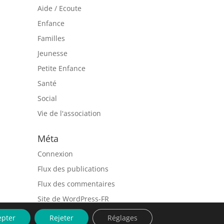
Aide / Ecoute
Enfance
Familles
Jeunesse
Petite Enfance
Santé
Social
Vie de l'association
Méta
Connexion
Flux des publications
Flux des commentaires
Site de WordPress-FR
epter
Rejeter
Réglages