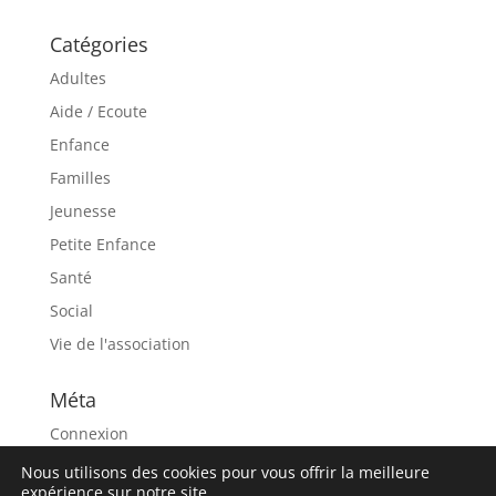
Catégories
Adultes
Aide / Ecoute
Enfance
Familles
Jeunesse
Petite Enfance
Santé
Social
Vie de l'association
Méta
Connexion
Flux des publications
Nous utilisons des cookies pour vous offrir la meilleure
expérience sur notre site.