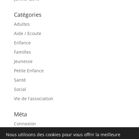
Catégories
Adultes
Aide / Ecoute
Enfance
Familles
Jeunesse
Petite Enfance
Santé
Social
Vie de l'association
Méta
Connexion
Flux des publications
Nous utilisons des cookies pour vous offrir la meilleure