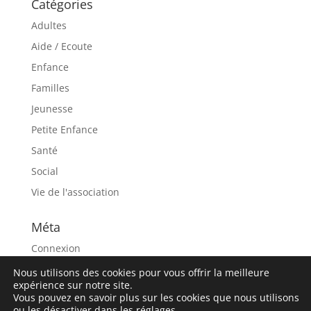
Catégories
Adultes
Aide / Ecoute
Enfance
Familles
Jeunesse
Petite Enfance
Santé
Social
Vie de l'association
Méta
Connexion
Flux des publications
Nous utilisons des cookies pour vous offrir la meilleure
expérience sur notre site.
Flux des commentaires
Vous pouvez en savoir plus sur les cookies que nous utilisons
ou les désactiver dans les
réglages
.
Site de WordPress-FR