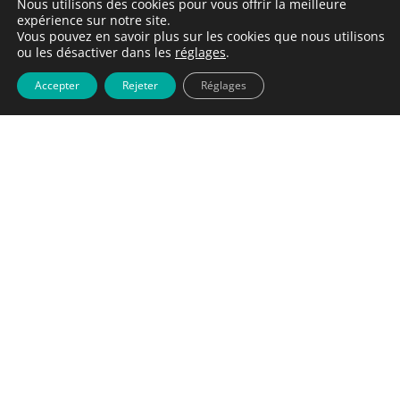
Nous utilisons des cookies pour vous offrir la meilleure
expérience sur notre site.
Vous pouvez en savoir plus sur les cookies que nous utilisons
ou les désactiver dans les
réglages
.
Accepter
Rejeter
Réglages