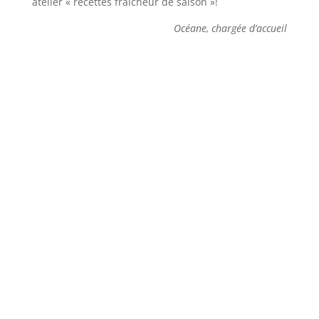
atelier « recettes fraîcheur de saison »!
Océane, chargée d’accueil