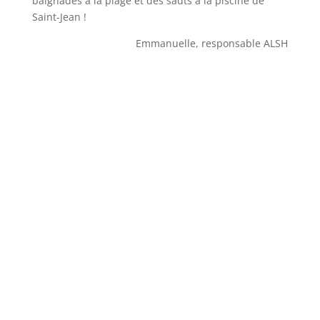
baignades à la plage et des sauts à la piscine de
Saint-Jean !
Emmanuelle, responsable ALSH